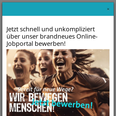
×
Jetzt schnell und unkompliziert
über unser brandneues Online-
Jobportal bewerben!
Unser Downloadbereich
Auf dieser Seite stellt Ihnen die Sportvereinigung Feuerbach
1883 e.V. verschiedene Dokumente, Arbeitshilfen, Formulare
usw. zur Verfügung. Die Liste wird fortwährend erweitert.